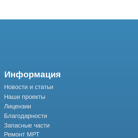
Благодарности
Запасные части
Ремонт МРТ
Ремонт КТ
Обучение
Контакты
+7 (995) 121-53-37
Горячая линия: +7 (977) 621-53-37
info@tomograph.pro
Сервис работает ежедневно с 9:00 до
20:00, без выходных
и праздничных дней
г. Москва, ул. Большая Почтовая 36 с9, м.
Электрозаводская Tomograph.pro - Сервис
КТ и МРТ
Мы в социальных сетях