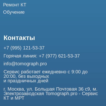
Разработка сайта
Профессиональный сервис МРТ и КТ
© Tomograph.pro
ООО "ТОМОГРАФ ПРО" ИНН 9701226718 ОГРН
1227700720532
105082, г. Москва, ул. Большая Почтовая 36 с 6, офис 202-
1
Использование материалов данного сайта разрешено
только с согласия владельца. Владелец оставляет за собой
право воспользоваться статьей 146 УК РФ при нарушении
авторских и смежных прав. Вся информация,
представленная на сайте, ни при каких условиях не
является публичной офертой, определяемой положениями
Статьи 437 (2) Гражданского кодекса РФ.
Продолжая работу с сайтом, вы даете согласие на