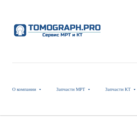
Brightspeed 120 Volt Powerpan 
Outlet Added, and 5 CBs--RoHSed,
GE Healthcare
SKU:
5272458-2
О компании
Запчасти МРТ
Запчасти КТ
Оставить заявку