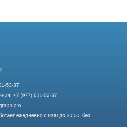
37
7 (977) 621-53-37
pro
ежедневно с 9:00 до 20:00, без
ней
ольшая Почтовая 36 с9, м.
я Tomograph.pro - Сервис КТ и МРТ