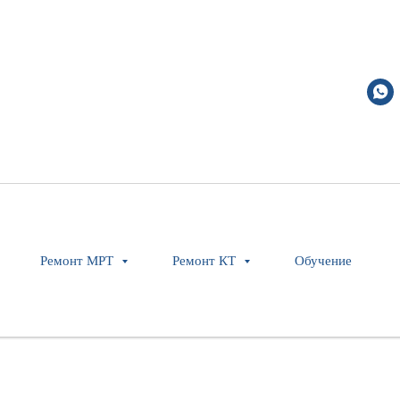
With PET and Gop
 No 440 Volt Filter
Ремонт МРТ
Ремонт КТ
Обучение