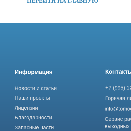
ПЕРЕЙТИ НА ГЛАВНУЮ
Контакты
Информация
+7 (995) 121-53-
Новости и статьи
Наши проекты
Горячая линия: +
Лицензии
info@tomograph.
Благодарности
Сервис работает 
выходных
Запасные части
и праздничных д
г. Москва, ул. Б
Ремонт МРТ
Электрозаводска
Ремонт КТ
Обучение