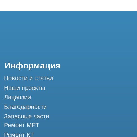
Запасные части
Ремонт МРТ
Ремонт КТ
Обучение
Контакты
+7 (995) 121-53-37
Горячая линия: +7 (977) 621-53-37
info@tomograph.pro
Сервис работает ежедневно с 9:00 до
20:00, без выходных
и праздничных дней
г. Москва, ул. Большая Почтовая 36 с9, м.
Электрозаводская Tomograph.pro - Сервис
КТ и МРТ
Мы в социальных сетях