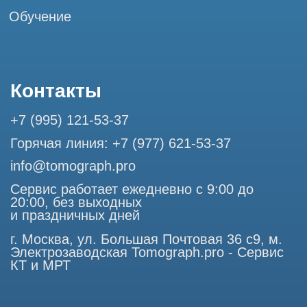
Разработка сайта
Профессиональный сервис МРТ и КТ
© Tomograph.pro
ООО "ТОМОГРАФ ПРО" ИНН 9701226718 ОГРН
1227700720532
105082, г. Москва, ул. Большая Почтовая 36 с 6, офис 202-
1
Использование материалов данного сайта разрешено
только с согласия владельца. Владелец оставляет за собой
право воспользоваться статьей 146 УК РФ при нарушении
авторских и смежных прав. Вся информация,
представленная на сайте, ни при каких условиях не
является публичной офертой, определяемой положениями
Статьи 437 (2) Гражданского кодекса РФ.
Продолжая работу с сайтом, вы даете согласие на
использование сайтом cookies и обработку персональных