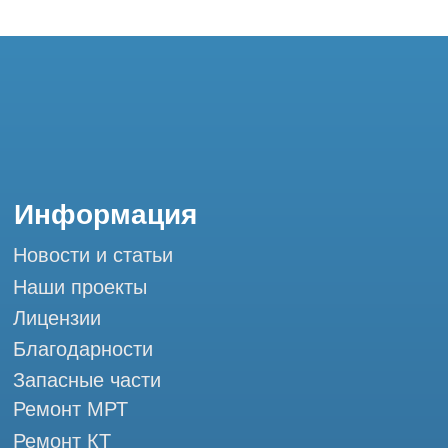
Запасные части
Ремонт МРТ
Ремонт КТ
Обучение
Контакты
+7 (995) 121-53-37
Горячая линия: +7 (977) 621-53-37
info@tomograph.pro
Сервис работает ежедневно с 9:00 до
20:00, без выходных
и праздничных дней
г. Москва, ул. Большая Почтовая 36 с9, м.
Электрозаводская Tomograph.pro - Сервис
КТ и МРТ
Мы в социальных сетях