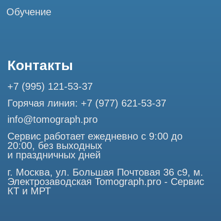
Разработка сайта
Профессиональный сервис МРТ и КТ
© Tomograph.pro
ООО "ТОМОГРАФ ПРО" ИНН 9701226718 ОГРН
1227700720532
105082, г. Москва, ул. Большая Почтовая 36 с 6, офис 202-
1
Использование материалов данного сайта разрешено
только с согласия владельца. Владелец оставляет за собой
право воспользоваться статьей 146 УК РФ при нарушении
авторских и смежных прав. Вся информация,
представленная на сайте, ни при каких условиях не
является публичной офертой, определяемой положениями
Статьи 437 (2) Гражданского кодекса РФ.
Продолжая работу с сайтом, вы даете согласие на
использование сайтом cookies и обработку персональных