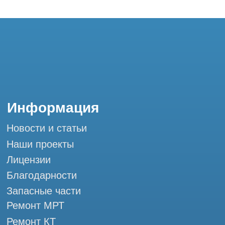
Запасные части
Ремонт МРТ
Ремонт КТ
Обучение
Контакты
+7 (995) 121-53-37
Горячая линия: +7 (977) 621-53-37
info@tomograph.pro
Сервис работает ежедневно с 9:00 до
20:00, без выходных
и праздничных дней
г. Москва, ул. Большая Почтовая 36 с9, м.
Электрозаводская Tomograph.pro - Сервис
КТ и МРТ
Мы в социальных сетях