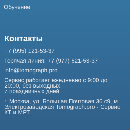
Разработка сайта
Профессиональный сервис МРТ и КТ
© Tomograph.pro
ООО "ТОМОГРАФ ПРО" ИНН 9701226718 ОГРН
1227700720532
105082, г. Москва, ул. Большая Почтовая 36 с 6, офис 202-
1
Использование материалов данного сайта разрешено
только с согласия владельца. Владелец оставляет за собой
право воспользоваться статьей 146 УК РФ при нарушении
авторских и смежных прав. Вся информация,
представленная на сайте, ни при каких условиях не
является публичной офертой, определяемой положениями
Статьи 437 (2) Гражданского кодекса РФ.
Продолжая работу с сайтом, вы даете согласие на
использование сайтом cookies и обработку персональных