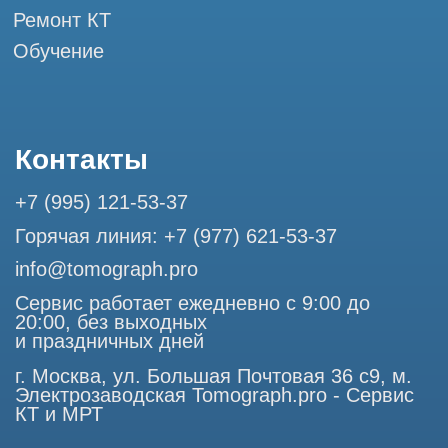
Разработка сайта
Профессиональный сервис МРТ и КТ
© Tomograph.pro
ООО "ТОМОГРАФ ПРО" ИНН 9701226718 ОГРН
1227700720532
105082, г. Москва, ул. Большая Почтовая 36 с 6, офис 202-
1
Использование материалов данного сайта разрешено
только с согласия владельца. Владелец оставляет за собой
право воспользоваться статьей 146 УК РФ при нарушении
авторских и смежных прав. Вся информация,
представленная на сайте, ни при каких условиях не
является публичной офертой, определяемой положениями
Статьи 437 (2) Гражданского кодекса РФ.
Продолжая работу с сайтом, вы даете согласие на