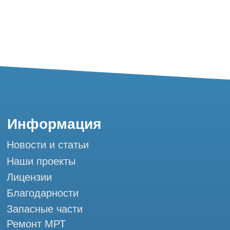
Благодарности
Запасные части
Ремонт МРТ
Ремонт КТ
Обучение
Контакты
+7 (995) 121-53-37
Горячая линия: +7 (977) 621-53-37
info@tomograph.pro
Сервис работает ежедневно с 9:00 до
20:00, без выходных
и праздничных дней
г. Москва, ул. Большая Почтовая 36 с9, м.
Электрозаводская Tomograph.pro - Сервис
КТ и МРТ
Мы в социальных сетях