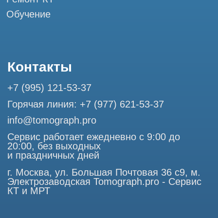
Разработка сайта
Профессиональный сервис МРТ и КТ
© Tomograph.pro
ООО "ТОМОГРАФ ПРО" ИНН 9701226718 ОГРН
1227700720532
105082, г. Москва, ул. Большая Почтовая 36 с 6, офис 202-
1
Использование материалов данного сайта разрешено
только с согласия владельца. Владелец оставляет за собой
право воспользоваться статьей 146 УК РФ при нарушении
авторских и смежных прав. Вся информация,
представленная на сайте, ни при каких условиях не
является публичной офертой, определяемой положениями
Статьи 437 (2) Гражданского кодекса РФ.
Продолжая работу с сайтом, вы даете согласие на
использование сайтом cookies и обработку персональных