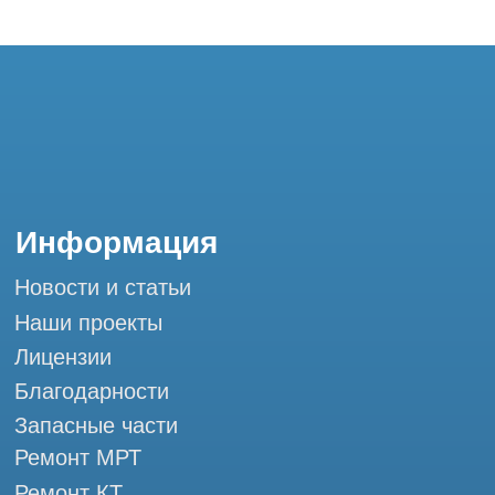
Запасные части
Ремонт МРТ
Ремонт КТ
Обучение
Контакты
+7 (995) 121-53-37
Горячая линия: +7 (977) 621-53-37
info@tomograph.pro
Сервис работает ежедневно с 9:00 до
20:00, без выходных
и праздничных дней
г. Москва, ул. Большая Почтовая 36 с9, м.
Электрозаводская Tomograph.pro - Сервис
КТ и МРТ
Мы в социальных сетях