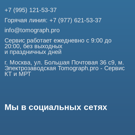
Профессиональный сервис МРТ и КТ
© Tomograph.pro
ООО "ТОМОГРАФ ПРО" ИНН 9701226718 ОГРН
1227700720532
105082, г. Москва, ул. Большая Почтовая 36 с 6, офис 202-
1
Использование материалов данного сайта разрешено
только с согласия владельца. Владелец оставляет за собой
право воспользоваться статьей 146 УК РФ при нарушении
авторских и смежных прав. Вся информация,
представленная на сайте, ни при каких условиях не
является публичной офертой, определяемой положениями
Статьи 437 (2) Гражданского кодекса РФ.
Продолжая работу с сайтом, вы даете согласие на
использование сайтом cookies и обработку персональных
данных в целях функционирования сайта, проведения
ретаргетинга, статистических исследований, улучшения
сервиса и предоставления релевантной рекламной
информации на основе ваших предпочтений и интересов.