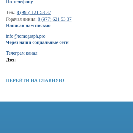
По телефону
Тел.:
8 (995) 121-53-37
Горячая линия:
8 (977) 621 53 37
Написав нам письмо
info@tomograph.pro
Через наши социальные сети
Телеграм канал
Дзен
Информация
ПЕРЕЙТИ НА ГЛАВНУЮ
Новости и статьи
Наши проекты
Лицензии
Благодарности
Запасные части
Ремонт МРТ
Ремонт КТ
Обучение