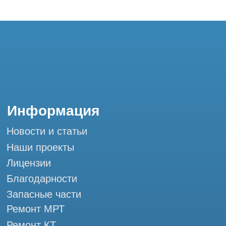
Запасные части
Ремонт МРТ
Ремонт КТ
Обучение
Контакты
+7 (995) 121-53-37
Горячая линия: +7 (977) 621-53-37
info@tomograph.pro
Сервис работает ежедневно с 9:00 до
20:00, без выходных
и праздничных дней
г. Москва, ул. Большая Почтовая 36 с9, м.
Электрозаводская Tomograph.pro - Сервис
КТ и МРТ
Мы в социальных сетях