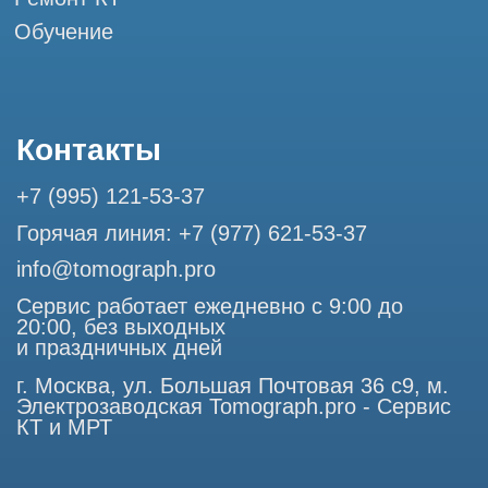
Разработка сайта
Профессиональный сервис МРТ и КТ
© Tomograph.pro
ООО "ТОМОГРАФ ПРО" ИНН 9701226718 ОГРН
1227700720532
105082, г. Москва, ул. Большая Почтовая 36 с 6, офис 202-
1
Использование материалов данного сайта разрешено
только с согласия владельца. Владелец оставляет за собой
право воспользоваться статьей 146 УК РФ при нарушении
авторских и смежных прав. Вся информация,
представленная на сайте, ни при каких условиях не
является публичной офертой, определяемой положениями
Статьи 437 (2) Гражданского кодекса РФ.
Продолжая работу с сайтом, вы даете согласие на
использование сайтом cookies и обработку персональных