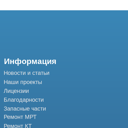
Запасные части
Ремонт МРТ
Ремонт КТ
Обучение
Контакты
+7 (995) 121-53-37
Горячая линия: +7 (977) 621-53-37
info@tomograph.pro
Сервис работает ежедневно с 9:00 до
20:00, без выходных
и праздничных дней
г. Москва, ул. Большая Почтовая 36 с9, м.
Электрозаводская Tomograph.pro - Сервис
КТ и МРТ
Мы в социальных сетях