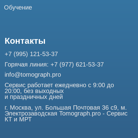
Разработка сайта
Профессиональный сервис МРТ и КТ
© Tomograph.pro
ООО "ТОМОГРАФ ПРО" ИНН 9701226718 ОГРН
1227700720532
105082, г. Москва, ул. Большая Почтовая 36 с 6, офис 202-
1
Использование материалов данного сайта разрешено
только с согласия владельца. Владелец оставляет за собой
право воспользоваться статьей 146 УК РФ при нарушении
авторских и смежных прав. Вся информация,
представленная на сайте, ни при каких условиях не
является публичной офертой, определяемой положениями
Статьи 437 (2) Гражданского кодекса РФ.
Продолжая работу с сайтом, вы даете согласие на
использование сайтом cookies и обработку персональных