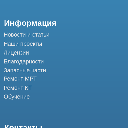
info@tomograph.pro
Сервис работает ежедневно с 9:00 до
20:00, без выходных
и праздничных дней
г. Москва, ул. Большая Почтовая 36 с9, м.
Электрозаводская Tomograph.pro - Сервис
КТ и МРТ
Мы в социальных сетях
Разработка сайта
Профессиональный сервис МРТ и КТ
© Tomograph.pro
ООО "ТОМОГРАФ ПРО" ИНН 9701226718 ОГРН