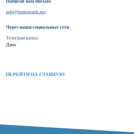
Написав нам письмо
info@tomograph.pro
Через наши социальные сети
Информация
Телеграм канал
Дзен
Новости и статьи
Наши проекты
Лицензии
Благодарности
Запасные части
ПЕРЕЙТИ НА ГЛАВНУЮ
Ремонт МРТ
Ремонт КТ
Обучение
Контакты
+7 (995) 121-53-37
Горячая линия: +7 (977) 621-53-37