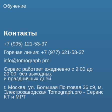
Разработка сайта
Профессиональный сервис МРТ и КТ
© Tomograph.pro
ООО "ТОМОГРАФ ПРО" ИНН 9701226718 ОГРН
1227700720532
105082, г. Москва, ул. Большая Почтовая 36 с 6, офис 202-
1
Использование материалов данного сайта разрешено
только с согласия владельца. Владелец оставляет за собой
право воспользоваться статьей 146 УК РФ при нарушении
авторских и смежных прав. Вся информация,
представленная на сайте, ни при каких условиях не
является публичной офертой, определяемой положениями
Статьи 437 (2) Гражданского кодекса РФ.
Продолжая работу с сайтом, вы даете согласие на
использование сайтом cookies и обработку персональных