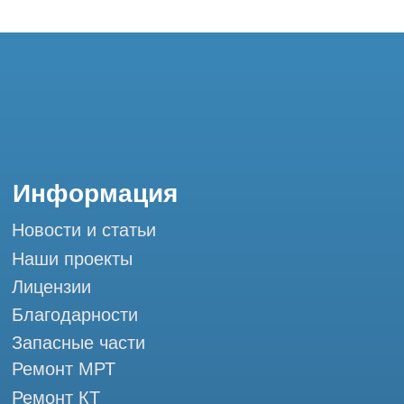
Запасные части
Ремонт МРТ
Ремонт КТ
Обучение
Контакты
+7 (995) 121-53-37
Горячая линия: +7 (977) 621-53-37
info@tomograph.pro
Сервис работает ежедневно с 9:00 до
20:00, без выходных
и праздничных дней
г. Москва, ул. Большая Почтовая 36 с9, м.
Электрозаводская Tomograph.pro - Сервис
КТ и МРТ
Мы в социальных сетях