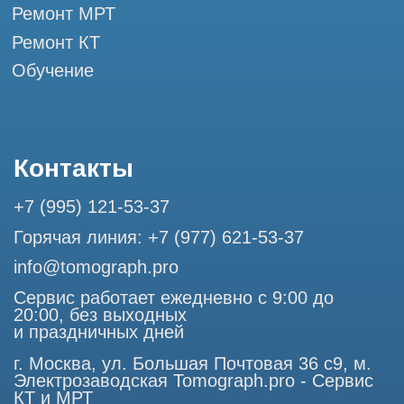
Мы в социальных сетях
Разработка сайта
Профессиональный сервис МРТ и КТ
© Tomograph.pro
ООО "ТОМОГРАФ ПРО" ИНН 9701226718 ОГРН
1227700720532
105082, г. Москва, ул. Большая Почтовая 36 с 6, офис 202-
1
Использование материалов данного сайта разрешено
только с согласия владельца. Владелец оставляет за собой
право воспользоваться статьей 146 УК РФ при нарушении
авторских и смежных прав. Вся информация,
представленная на сайте, ни при каких условиях не
является публичной офертой, определяемой положениями
Статьи 437 (2) Гражданского кодекса РФ.