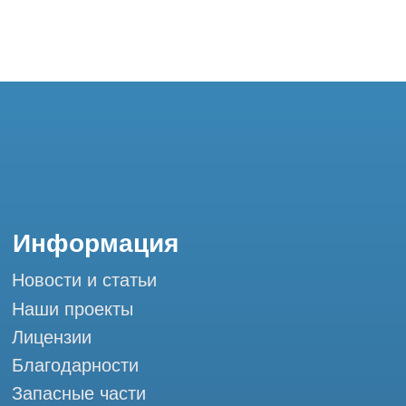
Лицензии
Благодарности
Запасные части
Ремонт МРТ
Ремонт КТ
Обучение
Контакты
+7 (995) 121-53-37
Горячая линия: +7 (977) 621-53-37
info@tomograph.pro
Сервис работает ежедневно с 9:00 до
20:00, без выходных
и праздничных дней
г. Москва, ул. Большая Почтовая 36 с9, м.
Электрозаводская Tomograph.pro - Сервис
КТ и МРТ