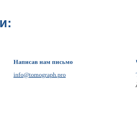
и:
Написав нам письмо
info@tomograph.pro