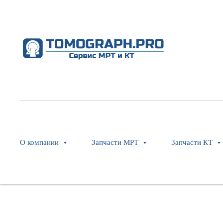
Fuse 25 Amp 700 Volt 2.5msecond
GE Healthcare
SKU:
2336517-2
О компании
Запчасти МРТ
Запчасти КТ
Оставить заявку