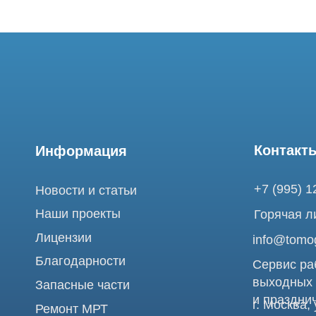
Контакты
Информация
+7 (995) 121-53-
Новости и статьи
Наши проекты
Горячая линия: +
Лицензии
info@tomograph.
Благодарности
Сервис работает 
выходных
Запасные части
и праздничных д
г. Москва, ул. Б
Ремонт МРТ
Электрозаводска
Ремонт КТ
Обучение