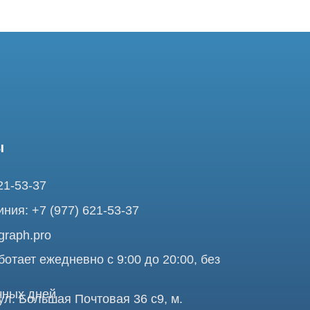
37
7 (977) 621-53-37
pro
ежедневно с 9:00 до 20:00, без
ней
ольшая Почтовая 36 с9, м.
я Tomograph.pro - Сервис КТ и МРТ