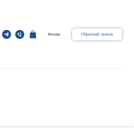
Обратный звонок
Москва
trol Board Assy (CCB) VCTHD Failsafe