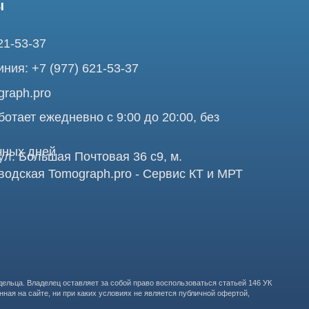
ежедневно с 9:00 до 20:00, без
ней
ольшая Почтовая 36 с9, м.
я Tomograph.pro - Сервис КТ и МРТ
Про
аделец оставляет за собой право воспользоваться статьей 146 УК
те, ни при каких условиях не является публичной офертой,
бработку персональных данных в целях функционирования сайта,
ООО "ТОМОГРАФ 
ставления релевантной рекламной информации на основе ваших
105082, г. Мос