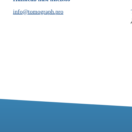
info@tomograph.pro
37
7 (977) 621-53-37
pro