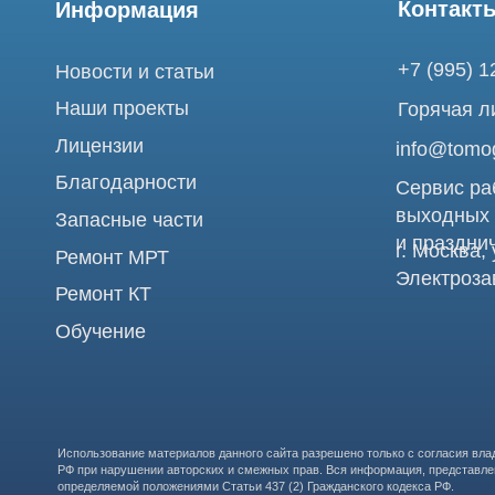
Благодарности
Сервис работает 
выходных
Запасные части
и праздничных д
г. Москва, ул. Б
Ремонт МРТ
Электрозаводска
Ремонт КТ
Обучение
Использование материалов данного сайта разрешено только с согласия владельца. Вл
РФ при нарушении авторских и смежных прав. Вся информация, представленная на сай
определяемой положениями Статьи 437 (2) Гражданского кодекса РФ.
Продолжая работу с сайтом, вы даете согласие на использование сайтом cookies и о
проведения ретаргетинга, статистических исследований, улучшения сервиса и предо
предпочтений и интересов.