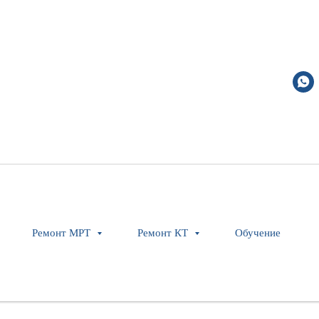
~NOTE Collimator Con
GE Healthcare
5335448-2
Оставить заявку
Ремонт МРТ
Ремонт КТ
Обучение