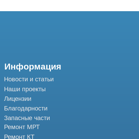
Запасные части
Ремонт МРТ
Ремонт КТ
Обучение
Контакты
+7 (995) 121-53-37
Горячая линия: +7 (977) 621-53-37
info@tomograph.pro
Сервис работает ежедневно с 9:00 до
20:00, без выходных
и праздничных дней
г. Москва, ул. Большая Почтовая 36 с9, м.
Электрозаводская Tomograph.pro - Сервис
КТ и МРТ
Мы в социальных сетях