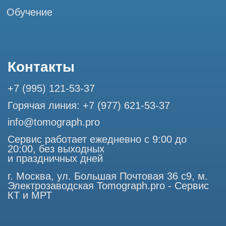
Разработка сайта
Профессиональный сервис МРТ и КТ
© Tomograph.pro
ООО "ТОМОГРАФ ПРО" ИНН 9701226718 ОГРН
1227700720532
105082, г. Москва, ул. Большая Почтовая 36 с 6, офис 202-
1
Использование материалов данного сайта разрешено
только с согласия владельца. Владелец оставляет за собой
право воспользоваться статьей 146 УК РФ при нарушении
авторских и смежных прав. Вся информация,
представленная на сайте, ни при каких условиях не
является публичной офертой, определяемой положениями
Статьи 437 (2) Гражданского кодекса РФ.
Продолжая работу с сайтом, вы даете согласие на
использование сайтом cookies и обработку персональных