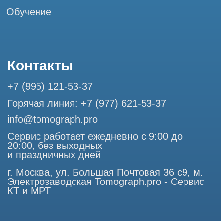
Разработка сайта
Профессиональный сервис МРТ и КТ
© Tomograph.pro
ООО "ТОМОГРАФ ПРО" ИНН 9701226718 ОГРН
1227700720532
105082, г. Москва, ул. Большая Почтовая 36 с 6, офис 202-
1
Использование материалов данного сайта разрешено
только с согласия владельца. Владелец оставляет за собой
право воспользоваться статьей 146 УК РФ при нарушении
авторских и смежных прав. Вся информация,
представленная на сайте, ни при каких условиях не
является публичной офертой, определяемой положениями
Статьи 437 (2) Гражданского кодекса РФ.
Продолжая работу с сайтом, вы даете согласие на
использование сайтом cookies и обработку персональных