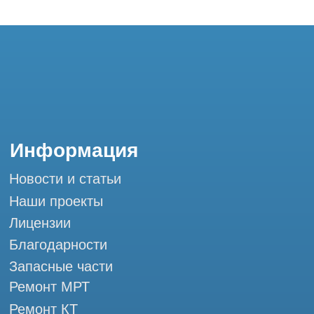
Запасные части
Ремонт МРТ
Ремонт КТ
Обучение
Контакты
+7 (995) 121-53-37
Горячая линия: +7 (977) 621-53-37
info@tomograph.pro
Сервис работает ежедневно с 9:00 до
20:00, без выходных
и праздничных дней
г. Москва, ул. Большая Почтовая 36 с9, м.
Электрозаводская Tomograph.pro - Сервис
КТ и МРТ
Мы в социальных сетях