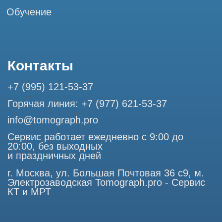
Разработка сайта
Профессиональный сервис МРТ и КТ
© Tomograph.pro
ООО "ТОМОГРАФ ПРО" ИНН 9701226718 ОГРН
1227700720532
105082, г. Москва, ул. Большая Почтовая 36 с 6, офис 202-
1
Использование материалов данного сайта разрешено
только с согласия владельца. Владелец оставляет за собой
право воспользоваться статьей 146 УК РФ при нарушении
авторских и смежных прав. Вся информация,
представленная на сайте, ни при каких условиях не
является публичной офертой, определяемой положениями
Статьи 437 (2) Гражданского кодекса РФ.
Продолжая работу с сайтом, вы даете согласие на
использование сайтом cookies и обработку персональных