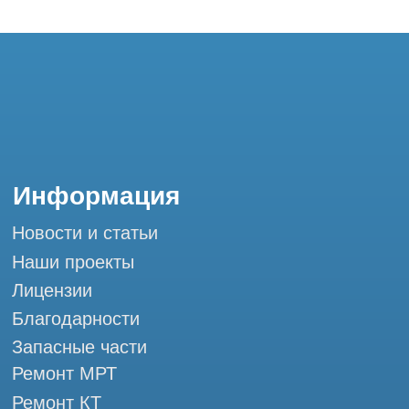
Запасные части
Ремонт МРТ
Ремонт КТ
Обучение
Контакты
+7 (995) 121-53-37
Горячая линия: +7 (977) 621-53-37
info@tomograph.pro
Сервис работает ежедневно с 9:00 до
20:00, без выходных
и праздничных дней
г. Москва, ул. Большая Почтовая 36 с9, м.
Электрозаводская Tomograph.pro - Сервис
КТ и МРТ
Мы в социальных сетях