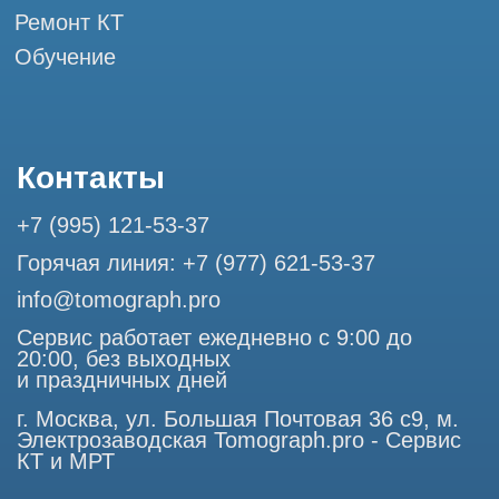
Разработка сайта
Профессиональный сервис МРТ и КТ
© Tomograph.pro
ООО "ТОМОГРАФ ПРО" ИНН 9701226718 ОГРН
1227700720532
105082, г. Москва, ул. Большая Почтовая 36 с 6, офис 202-
1
Использование материалов данного сайта разрешено
только с согласия владельца. Владелец оставляет за собой
право воспользоваться статьей 146 УК РФ при нарушении
авторских и смежных прав. Вся информация,
представленная на сайте, ни при каких условиях не
является публичной офертой, определяемой положениями
Статьи 437 (2) Гражданского кодекса РФ.
Продолжая работу с сайтом, вы даете согласие на