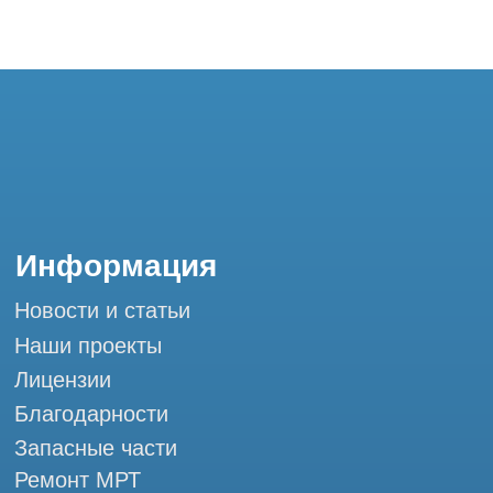
Благодарности
Запасные части
Ремонт МРТ
Ремонт КТ
Обучение
Контакты
+7 (995) 121-53-37
Горячая линия: +7 (977) 621-53-37
info@tomograph.pro
Сервис работает ежедневно с 9:00 до
20:00, без выходных
и праздничных дней
г. Москва, ул. Большая Почтовая 36 с9, м.
Электрозаводская Tomograph.pro - Сервис
КТ и МРТ
Мы в социальных сетях