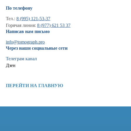
По телефону
Тел.:
8 (995) 121-53-37
Горячая линия:
8 (977) 621 53 37
Написав нам письмо
info@tomograph.pro
Через наши социальные сети
Телеграм канал
Дзен
Информация
Новости и статьи
ПЕРЕЙТИ НА ГЛАВНУЮ
Наши проекты
Лицензии
Благодарности
Запасные части
Ремонт МРТ
Ремонт КТ
Обучение