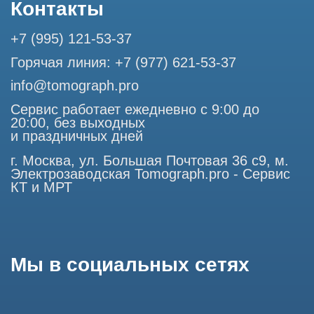
Профессиональный сервис МРТ и КТ
© Tomograph.pro
ООО "ТОМОГРАФ ПРО" ИНН 9701226718 ОГРН
1227700720532
105082, г. Москва, ул. Большая Почтовая 36 с 6, офис 202-
1
Использование материалов данного сайта разрешено
только с согласия владельца. Владелец оставляет за собой
право воспользоваться статьей 146 УК РФ при нарушении
авторских и смежных прав. Вся информация,
представленная на сайте, ни при каких условиях не
является публичной офертой, определяемой положениями
Статьи 437 (2) Гражданского кодекса РФ.
Продолжая работу с сайтом, вы даете согласие на
использование сайтом cookies и обработку персональных
данных в целях функционирования сайта, проведения
ретаргетинга, статистических исследований, улучшения
сервиса и предоставления релевантной рекламной
информации на основе ваших предпочтений и интересов.