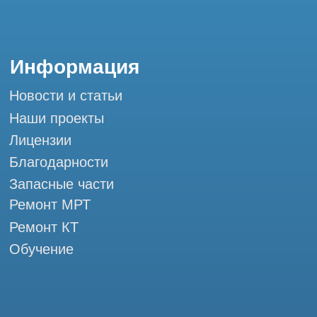
Контакты
+7 (995) 121-53-37
Горячая линия: +7 (977) 621-53-37
info@tomograph.pro
Сервис работает ежедневно с 9:00 до
20:00, без выходных
и праздничных дней
г. Москва, ул. Большая Почтовая 36 с9, м.
Электрозаводская Tomograph.pro - Сервис
КТ и МРТ
Мы в социальных сетях
Разработка сайта