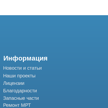
Благодарности
Запасные части
Ремонт МРТ
Ремонт КТ
Обучение
Контакты
+7 (995) 121-53-37
Горячая линия: +7 (977) 621-53-37
info@tomograph.pro
Сервис работает ежедневно с 9:00 до
20:00, без выходных
и праздничных дней
г. Москва, ул. Большая Почтовая 36 с9, м.
Электрозаводская Tomograph.pro - Сервис
КТ и МРТ
Мы в социальных сетях