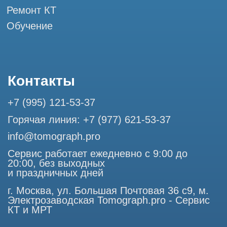
Разработка сайта
Профессиональный сервис МРТ и КТ
© Tomograph.pro
ООО "ТОМОГРАФ ПРО" ИНН 9701226718 ОГРН
1227700720532
105082, г. Москва, ул. Большая Почтовая 36 с 6, офис 202-
1
Использование материалов данного сайта разрешено
только с согласия владельца. Владелец оставляет за собой
право воспользоваться статьей 146 УК РФ при нарушении
авторских и смежных прав. Вся информация,
представленная на сайте, ни при каких условиях не
является публичной офертой, определяемой положениями
Статьи 437 (2) Гражданского кодекса РФ.
Продолжая работу с сайтом, вы даете согласие на