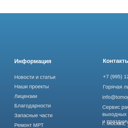
Контакты
Информация
+7 (995) 121-53-
Новости и статьи
Наши проекты
Горячая линия: +
Лицензии
info@tomograph.
Благодарности
Сервис работает 
выходных
Запасные части
и праздничных д
г. Москва, ул. Б
Ремонт МРТ
Электрозаводска
Ремонт КТ
Обучение