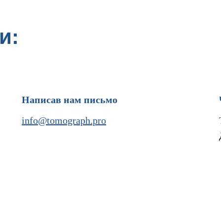
и:
Написав нам письмо
info@tomograph.pro