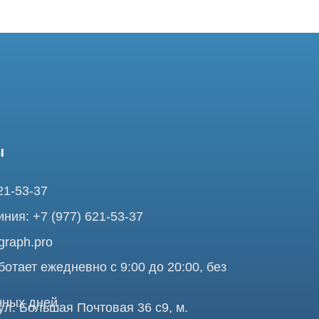
37
7 (977) 621-53-37
pro
ежедневно с 9:00 до 20:00, без
ней
ольшая Почтовая 36 с9, м.
я Tomograph.pro - Сервис КТ и МРТ