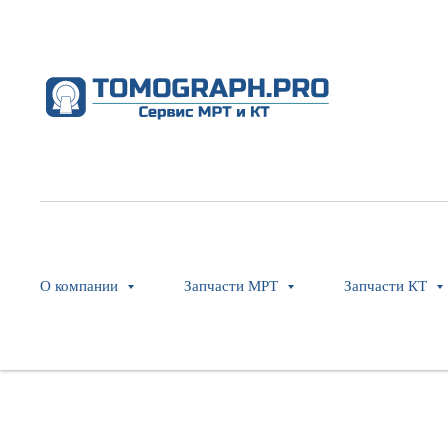
GANTRY CONTACT SWITCH,2 
GE Healthcare
SKU:
2269009-2
О компании
Запчасти МРТ
Запчасти КТ
Оставить заявку