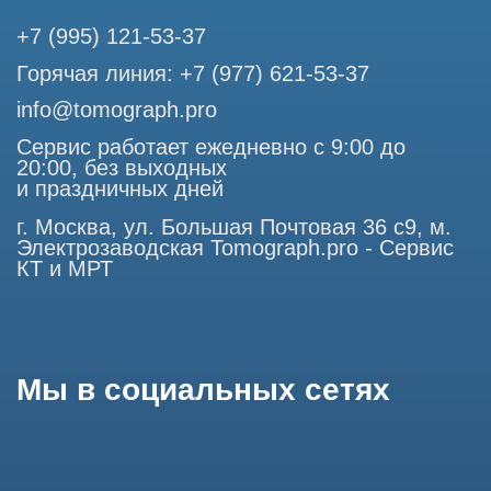
Профессиональный сервис МРТ и КТ
© Tomograph.pro
ООО "ТОМОГРАФ ПРО" ИНН 9701226718 ОГРН
1227700720532
105082, г. Москва, ул. Большая Почтовая 36 с 6, офис 202-
1
Использование материалов данного сайта разрешено
только с согласия владельца. Владелец оставляет за собой
право воспользоваться статьей 146 УК РФ при нарушении
авторских и смежных прав. Вся информация,
представленная на сайте, ни при каких условиях не
является публичной офертой, определяемой положениями
Статьи 437 (2) Гражданского кодекса РФ.
Продолжая работу с сайтом, вы даете согласие на
использование сайтом cookies и обработку персональных
данных в целях функционирования сайта, проведения
ретаргетинга, статистических исследований, улучшения
сервиса и предоставления релевантной рекламной
информации на основе ваших предпочтений и интересов.