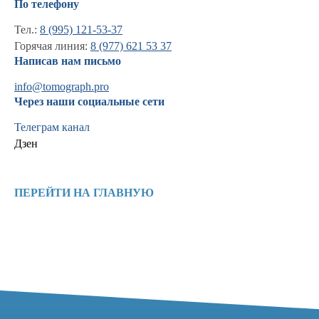
По телефону
Тел.:
8 (995) 121-53-37
Горячая линия:
8 (977) 621 53 37
Написав нам письмо
info@tomograph.pro
Через наши социальные сети
Телеграм канал
Дзен
Информация
ПЕРЕЙТИ НА ГЛАВНУЮ
Новости и статьи
Наши проекты
Лицензии
Благодарности
Запасные части
Ремонт МРТ
Ремонт КТ
Обучение