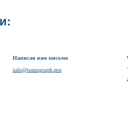
и:
Написав нам письмо
info@tomograph.pro