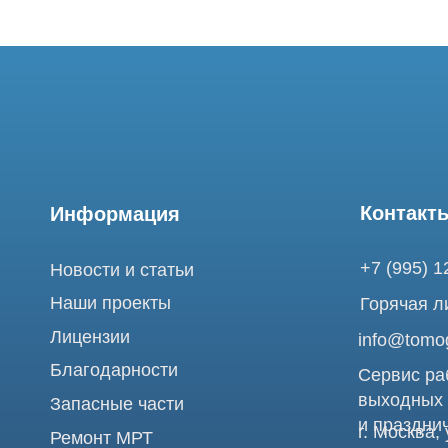
Контакты
Информация
+7 (995) 121-53-
Новости и статьи
Наши проекты
Горячая линия: +
Лицензии
info@tomograph.
Благодарности
Сервис работает 
выходных
Запасные части
и праздничных д
г. Москва, ул. Б
Ремонт МРТ
Электрозаводска
Ремонт КТ
Обучение