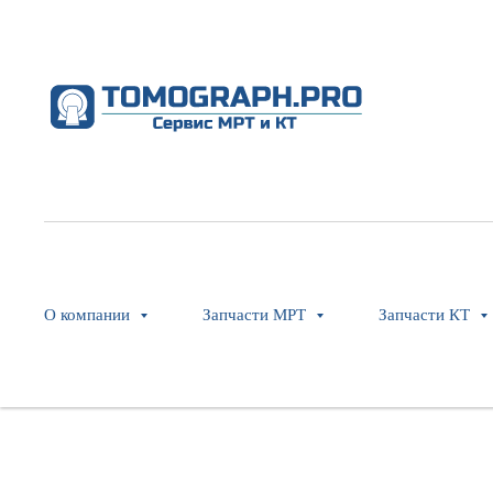
Cradle NP Lite Common Assy
GE Healthcare
SKU:
5372452
О компании
Запчасти МРТ
Запчасти КТ
Оставить заявку