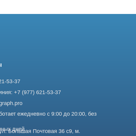
37
7 (977) 621-53-37
pro
ежедневно с 9:00 до 20:00, без
ней
ольшая Почтовая 36 с9, м.
я Tomograph.pro - Сервис КТ и МРТ