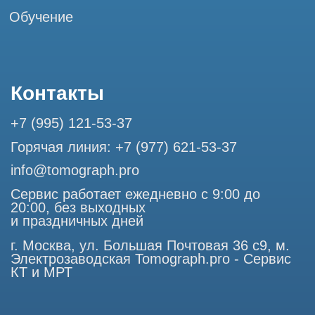
Разработка сайта
Профессиональный сервис МРТ и КТ
© Tomograph.pro
ООО "ТОМОГРАФ ПРО" ИНН 9701226718 ОГРН
1227700720532
105082, г. Москва, ул. Большая Почтовая 36 с 6, офис 202-
1
Использование материалов данного сайта разрешено
только с согласия владельца. Владелец оставляет за собой
право воспользоваться статьей 146 УК РФ при нарушении
авторских и смежных прав. Вся информация,
представленная на сайте, ни при каких условиях не
является публичной офертой, определяемой положениями
Статьи 437 (2) Гражданского кодекса РФ.
Продолжая работу с сайтом, вы даете согласие на
использование сайтом cookies и обработку персональных