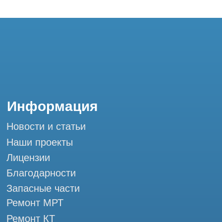
Запасные части
Ремонт МРТ
Ремонт КТ
Обучение
Контакты
+7 (995) 121-53-37
Горячая линия: +7 (977) 621-53-37
info@tomograph.pro
Сервис работает ежедневно с 9:00 до
20:00, без выходных
и праздничных дней
г. Москва, ул. Большая Почтовая 36 с9, м.
Электрозаводская Tomograph.pro - Сервис
КТ и МРТ
Мы в социальных сетях