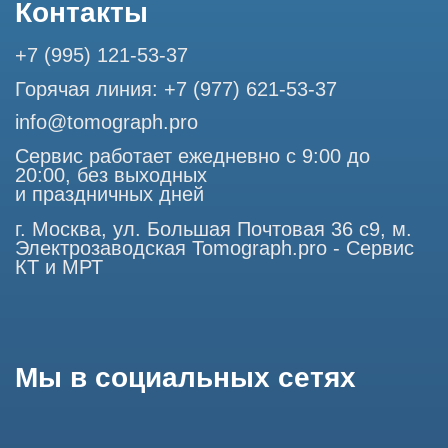
Профессиональный сервис МРТ и КТ
© Tomograph.pro
ООО "ТОМОГРАФ ПРО" ИНН 9701226718 ОГРН
1227700720532
105082, г. Москва, ул. Большая Почтовая 36 с 6, офис 202-
1
Использование материалов данного сайта разрешено
только с согласия владельца. Владелец оставляет за собой
право воспользоваться статьей 146 УК РФ при нарушении
авторских и смежных прав. Вся информация,
представленная на сайте, ни при каких условиях не
является публичной офертой, определяемой положениями
Статьи 437 (2) Гражданского кодекса РФ.
Продолжая работу с сайтом, вы даете согласие на
использование сайтом cookies и обработку персональных
данных в целях функционирования сайта, проведения
ретаргетинга, статистических исследований, улучшения
сервиса и предоставления релевантной рекламной
информации на основе ваших предпочтений и интересов.