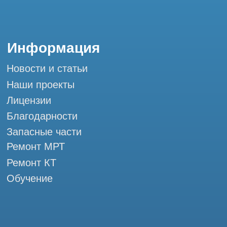
Контакты
+7 (995) 121-53-37
Горячая линия: +7 (977) 621-53-37
info@tomograph.pro
Сервис работает ежедневно с 9:00 до
20:00, без выходных
и праздничных дней
г. Москва, ул. Большая Почтовая 36 с9, м.
Электрозаводская Tomograph.pro - Сервис
КТ и МРТ
Мы в социальных сетях
Разработка сайта