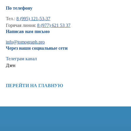
По телефону
Тел.:
8 (995) 121-53-37
Горячая линия:
8 (977) 621 53 37
Написав нам письмо
info@tomograph.pro
Через наши социальные сети
Телеграм канал
Дзен
Информация
Новости и статьи
ПЕРЕЙТИ НА ГЛАВНУЮ
Наши проекты
Лицензии
Благодарности
Запасные части
Ремонт МРТ
Ремонт КТ
Обучение