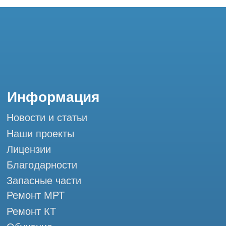
Ремонт МРТ
Ремонт КТ
Обучение
Контакты
+7 (995) 121-53-37
Горячая линия: +7 (977) 621-53-37
info@tomograph.pro
Сервис работает ежедневно с 9:00 до
20:00, без выходных
и праздничных дней
г. Москва, ул. Большая Почтовая 36 с9, м.
Электрозаводская Tomograph.pro - Сервис
КТ и МРТ
Мы в социальных сетях