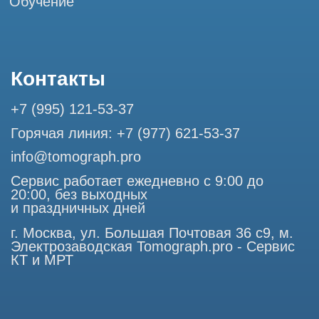
Разработка сайта
Профессиональный сервис МРТ и КТ
© Tomograph.pro
ООО "ТОМОГРАФ ПРО" ИНН 9701226718 ОГРН
1227700720532
105082, г. Москва, ул. Большая Почтовая 36 с 6, офис 202-
1
Использование материалов данного сайта разрешено
только с согласия владельца. Владелец оставляет за собой
право воспользоваться статьей 146 УК РФ при нарушении
авторских и смежных прав. Вся информация,
представленная на сайте, ни при каких условиях не
является публичной офертой, определяемой положениями
Статьи 437 (2) Гражданского кодекса РФ.
Продолжая работу с сайтом, вы даете согласие на
использование сайтом cookies и обработку персональных
данных в целях функционирования сайта, проведения
ретаргетинга, статистических исследований, улучшения