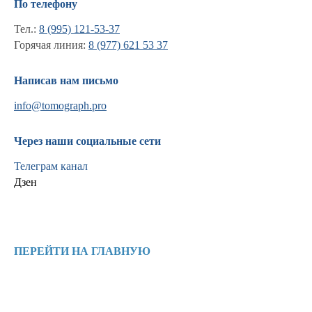
По телефону
Тел.:
8 (995) 121-53-37
Горячая линия:
8 (977) 621 53 37
Написав нам письмо
info@tomograph.pro
Через наши социальные сети
Телеграм канал
Дзен
Информация
Новости и статьи
ПЕРЕЙТИ НА ГЛАВНУЮ
Наши проекты
Лицензии
Благодарности
Запасные части